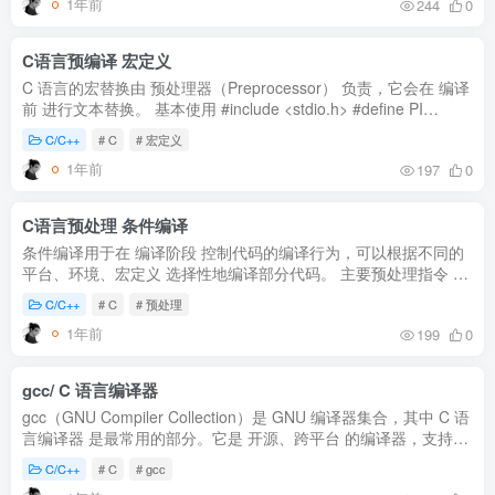
1年前
244
0
C语言预编译 宏定义
C 语言的宏替换由 预处理器（Preprocessor） 负责，它会在 编译
前 进行文本替换。 基本使用 #include <stdio.h> #define PI
3.14159 // 宏定义 int main() { printf('PI = %f\n', PI); retur...
C/C++
# C
# 宏定义
1年前
197
0
C语言预处理 条件编译
条件编译用于在 编译阶段 控制代码的编译行为，可以根据不同的
平台、环境、宏定义 选择性地编译部分代码。 主要预处理指令 指
令作用#ifdef如果宏被定义，则编译#ifndef如果宏未定义，则编译
C/C++
# C
# 预处理
#if...
1年前
199
0
gcc/ C 语言编译器
gcc（GNU Compiler Collection）是 GNU 编译器集合，其中 C 语
言编译器 是最常用的部分。它是 开源、跨平台 的编译器，支持
C、C++、Objective-C、Fortran、Ada、Go 等多种语言。 主要功
C/C++
# C
# gcc
能 编译...