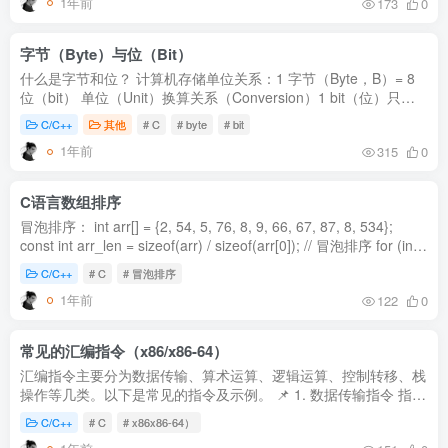
1年前
173
0
字节（Byte）与位（Bit）
什么是字节和位？ 计算机存储单位关系：1 字节（Byte，B）= 8
位（bit） 单位（Unit）换算关系（Conversion）1 bit（位）只能
存 0 或 1（Stores 0 or 1）1 Byte (B)（字节）8 bit1 KB
C/C++
其他
# C
# byte
# bit
(Kilobyte...
1年前
315
0
C语言数组排序
冒泡排序： int arr[] = {2, 54, 5, 76, 8, 9, 66, 67, 87, 8, 534};
const int arr_len = sizeof(arr) / sizeof(arr[0]); // 冒泡排序 for (int i
= 0; i < arr_len - 1; i++) { for (int j...
C/C++
# C
# 冒泡排序
1年前
122
0
常见的汇编指令（x86/x86-64）
汇编指令主要分为数据传输、算术运算、逻辑运算、控制转移、栈
操作等几类。以下是常见的指令及示例。 📌 1. 数据传输指令 指令
作用MOV dst, src把 src 复制到 dstXCHG dst, src交换 dst 和 src
C/C++
# C
# x86x86-64）
...