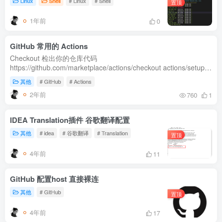
Linux
Shell
# Linux
# Shell
置顶
1年前
0
GitHub 常用的 Actions
Checkout 检出你的仓库代码
https://github.com/marketplace/actions/checkout actions/setup-
node：设置 Node.js 环境。
其他
# GitHub
# Actions
https://github.com/marketplace/actions/setup-node-js-
2年前
760
1
environment a...
IDEA Translation插件 谷歌翻译配置
其他
# idea
# 谷歌翻译
# Translation
置顶
4年前
11
GitHub 配置host 直接裸连
其他
# GitHub
置顶
4年前
17