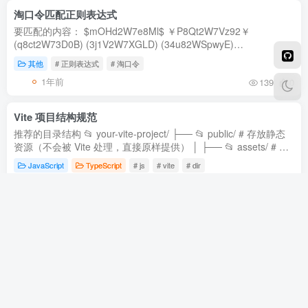
淘口令匹配正则表达式
要匹配的内容： $mOHd2W7e8Ml$ ￥P8Qt2W7Vz92￥
(q8ct2W73D0B) (3j1V2W7XGLD) (34u82WSpwyE)
(Pj2ceJeYChv( $oNrTeIYbuxZ$ 淘口令匹配正则表达式： \S{1}
其他
# 正则表达式
# 淘口令
([A-za-z0-9]{11,13})\S{1} ((?=.*[a-zA...
1年前
139
0
Vite 项目结构规范
推荐的目录结构 📂 your-vite-project/ ├── 📂 public/ # 存放静态
资源（不会被 Vite 处理，直接原样提供） │ ├── 📂 assets/ # 例
如 logo、favicon │ ├── 📂 libs/ # 第三方库（如...
JavaScript
TypeScript
# js
# vite
# dir
1年前
165
0
Linux Systemd 的使用
Linux
# Linux
# Systemd
1年前
0
Pecl 安装 swoole