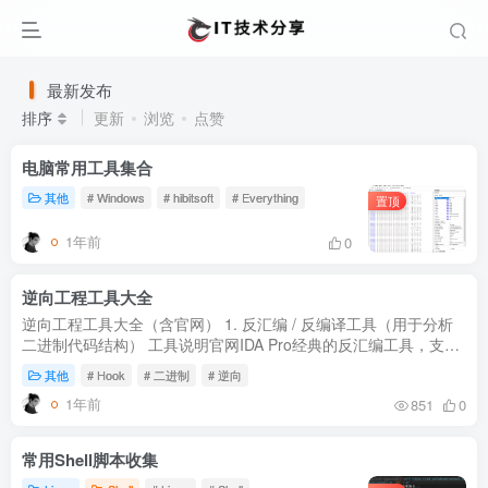
最新发布
排序
更新
浏览
点赞
电脑常用工具集合
其他
# Windows
# hibitsoft
# Everything
置顶
1年前
0
逆向工程工具大全
逆向工程工具大全（含官网） 1. 反汇编 / 反编译工具（用于分析
二进制代码结构） 工具说明官网IDA Pro经典的反汇编工具，支持
多架构，付费（有免费版但功能有限）。https://hex-
其他
# Hook
# 二进制
# 逆向
rays.comGhidraN...
1年前
851
0
常用Shell脚本收集