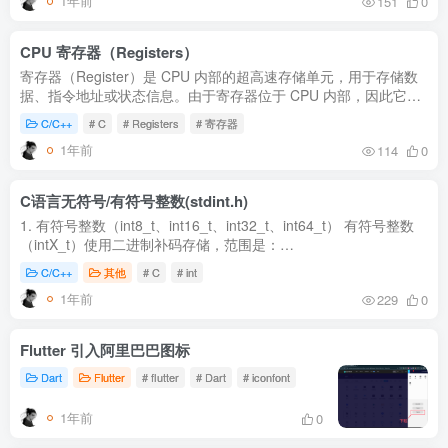
1年前
151
0
CPU 寄存器（Registers）
寄存器（Register）是 CPU 内部的超高速存储单元，用于存储数
据、指令地址或状态信息。由于寄存器位于 CPU 内部，因此它的
访问速度比 RAM 快得多，通常用于存储临时数据、运算结果、地
C/C++
# C
# Registers
# 寄存器
址指针等...
1年前
114
0
C语言无符号/有符号整数(stdint.h)
1. 有符号整数（int8_t、int16_t、int32_t、int64_t） 有符号整数
（intX_t）使用二进制补码存储，范围是：
−(2(n−1)) 到 (2(n−1)−1)-\left(2^{(n-1)}\right) \text{ 到 } \left(2...
C/C++
其他
# C
# int
1年前
229
0
Flutter 引入阿里巴巴图标
Dart
Flutter
# flutter
# Dart
# iconfont
1年前
0