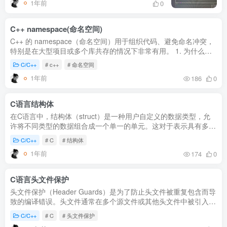
1年前
0
C++ namespace(命名空间)
C++ 的 namespace（命名空间）用于组织代码、避免命名冲突，
特别是在大型项目或多个库共存的情况下非常有用。 1. 为什么需
要 namespace？ // 库A void logMessage() { printf('Logging from
C/C++
# c++
# 命名空间
Lib...
1年前
186
0
C语言结构体
在C语言中，结构体（struct）是一种用户自定义的数据类型，允
许将不同类型的数据组合成一个单一的单元。这对于表示具有多个
相关属性的实体非常有用。 使用： 结构体定义： 使用 struct 关键
C/C++
# C
# 结构体
字定...
1年前
174
0
C语言头文件保护
头文件保护（Header Guards）是为了防止头文件被重复包含而导
致的编译错误。头文件通常在多个源文件或其他头文件中被引入，
如果没有防止重复包含，编译器可能会多次处理同一个头文件，进
C/C++
# C
# 头文件保护
而导致...