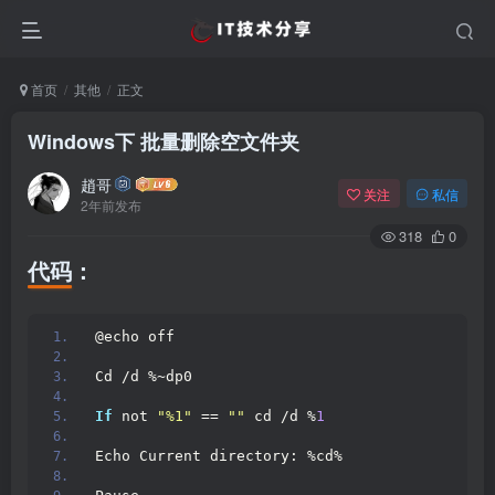
首页
其他
正文
Windows下 批量删除空文件夹
趙哥
关注
私信
2年前发布
318
0
代码：
@echo off
Cd /d %~dp0
If
 not 
"%1"
 == 
""
 cd /d %
1
Echo Current directory: %cd%