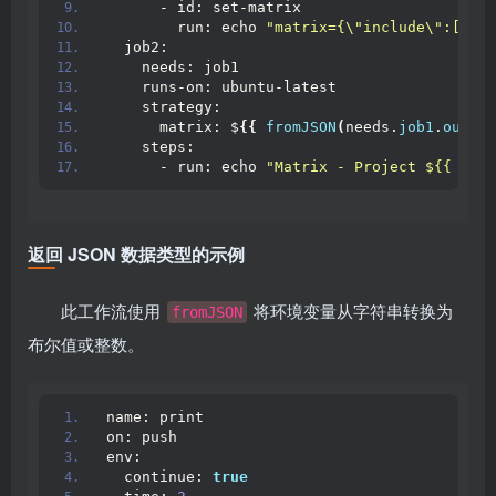
      - id: set-matrix
        run: echo 
"matrix={\"include\":[{\"p
  job2:
    needs: job1
    runs-on: ubuntu-latest
    strategy:
      matrix: $
{{
fromJSON
(
needs.
job1
.
output
    steps:
      - run: echo 
"Matrix - Project ${{ matr
返回 JSON 数据类型的示例
此工作流使用
将环境变量从字符串转换为
fromJSON
布尔值或整数。
name: print
on: push
env:
  continue: 
true