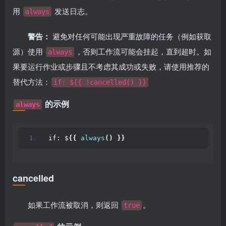
用
发送日志。
always
警告：
避免对任何可能出现严重故障的任务（例如获取
源）使用
，否则工作流可能会挂起，直到超时。如
always
果要运行作业或步骤且不考虑其成功或失败，请使用推荐的
替代方法：
if: ${{ !cancelled() }}
的示例
always
if: $
{{
always
()
}}
cancelled
如果工作流被取消，则返回
。
true