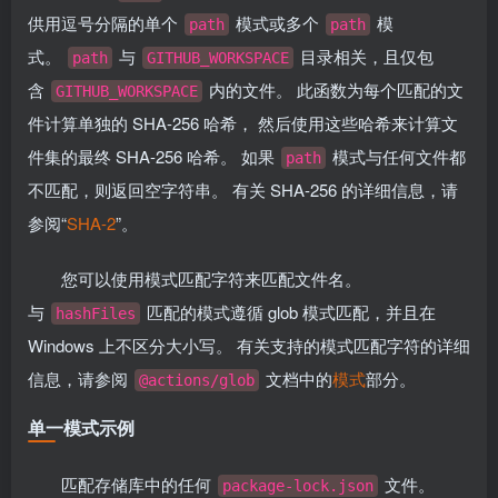
供用逗号分隔的单个
模式或多个
模
path
path
式。
与
目录相关，且仅包
path
GITHUB_WORKSPACE
含
内的文件。 此函数为每个匹配的文
GITHUB_WORKSPACE
件计算单独的 SHA-256 哈希， 然后使用这些哈希来计算文
件集的最终 SHA-256 哈希。 如果
模式与任何文件都
path
不匹配，则返回空字符串。 有关 SHA-256 的详细信息，请
参阅“
SHA-2
”。
您可以使用模式匹配字符来匹配文件名。
与
匹配的模式遵循 glob 模式匹配，并且在
hashFiles
Windows 上不区分大小写。 有关支持的模式匹配字符的详细
信息，请参阅
文档中的
模式
部分。
@actions/glob
单一模式示例
匹配存储库中的任何
文件。
package-lock.json