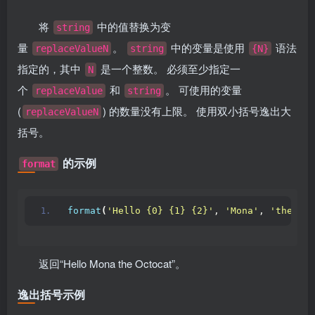
将
中的值替换为变
string
量
。
中的变量是使用
语法
replaceValueN
string
{N}
指定的，其中
是一个整数。 必须至少指定一
N
个
和
。 可使用的变量
replaceValue
string
(
) 的数量没有上限。 使用双小括号逸出大
replaceValueN
括号。
的示例
format
format
(
'Hello {0} {1} {2}'
, 
'Mona'
, 
'the'
, 
'
返回“Hello Mona the Octocat”。
逸出括号示例