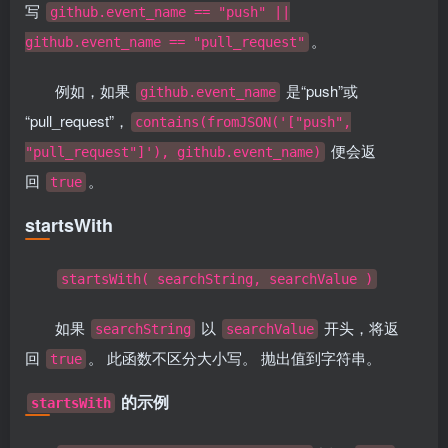
写
github.event_name == "push" ||
。
github.event_name == "pull_request"
例如，如果
是“push”或
github.event_name
“pull_request”，
contains(fromJSON('["push",
便会返
"pull_request"]'), github.event_name)
回
。
true
startsWith
startsWith( searchString, searchValue )
如果
以
开头，将返
searchString
searchValue
回
。 此函数不区分大小写。 抛出值到字符串。
true
的示例
startsWith