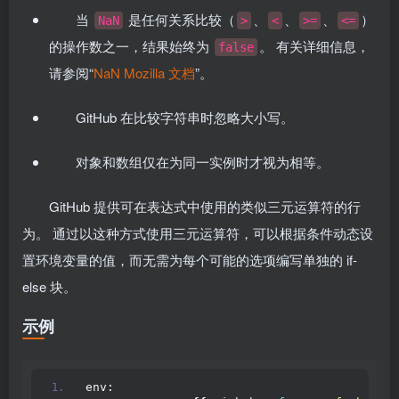
当
是任何关系比较（
、
、
、
）
NaN
>
<
>=
<=
的操作数之一，结果始终为
。 有关详细信息，
false
请参阅“
NaN Mozilla 文档
”。
GitHub 在比较字符串时忽略大小写。
对象和数组仅在为同一实例时才视为相等。
GitHub 提供可在表达式中使用的类似三元运算符的行
为。 通过以这种方式使用三元运算符，可以根据条件动态设
置环境变量的值，而无需为每个可能的选项编写单独的 if-
else 块。
示例
env: