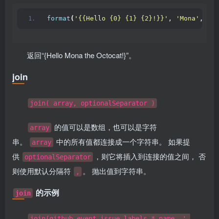
format
(
'{{Hello {0} {1} {2}!}}'
, 
'Mona'
, 
'th
返回“{Hello Mona the Octocat!}”。
join
join( array, optionalSeparator )
的值可以是数组，也可以是字符
array
串。
中的所有值都连接成一个字符串。 如果提
array
供
，则它将插入到连接的值之间， 否
optionalSeparator
则使用默认分隔符
。 抛出值到字符串。
,
的示例
join
join(github.event.issue.labels.*.name, ',