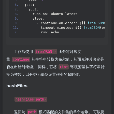
  time: 
3
jobs:
  job1:
    runs-on: ubuntu-latest
    steps:
      - continue-on-error: $
{{
fromJSON
(
env.
        timeout-minutes: $
{{
fromJSON
(
env.
ti
        run: echo ...
工作流使用
函数将环境变
fromJSON()
量
从字符串转换为布尔值，从而允许其决定是
continue
否在出错时继续。 同样，它将
环境变量从字符串转
time
换为整数，以分钟为单位设置作业的超时值。
hashFiles
hashFiles(path)
返回与
模式匹配的文件集的单个哈希。 可以提
path