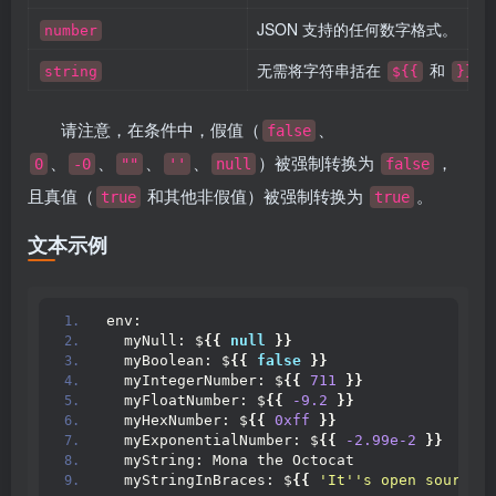
JSON 支持的任何数字格式。
number
无需将字符串括在
和
中
string
${{
}}
请注意，在条件中，假值（
、
false
、
、
、
、
）被强制转换为
，
0
-0
""
''
null
false
且真值（
和其他非假值）被强制转换为
。
true
true
文本示例
env:
  myNull: $
{{
null
}}
  myBoolean: $
{{
false
}}
  myIntegerNumber: $
{{
711
}}
  myFloatNumber: $
{{
-9.2
}}
  myHexNumber: $
{{
0xff
}}
  myExponentialNumber: $
{{
-2.99e-2
}}
  myString: Mona the Octocat
  myStringInBraces: $
{{
'It'
's open source!'