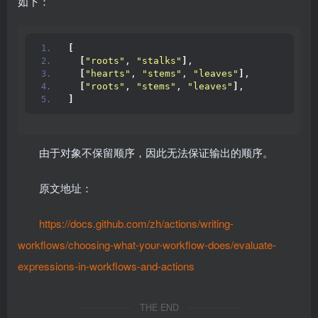
如下：
[
[
"roots"
, 
"stalks"
]
,
[
"hearts"
, 
"stems"
, 
"leaves"
]
,
[
"roots"
, 
"stems"
, 
"leaves"
]
,
]
由于对象不保留顺序，因此无法保证输出的顺序。
原文地址：
https://docs.github.com/zh/actions/writing-
workflows/choosing-what-your-workflow-does/evaluate-
expressions-in-workflows-and-actions
THE END