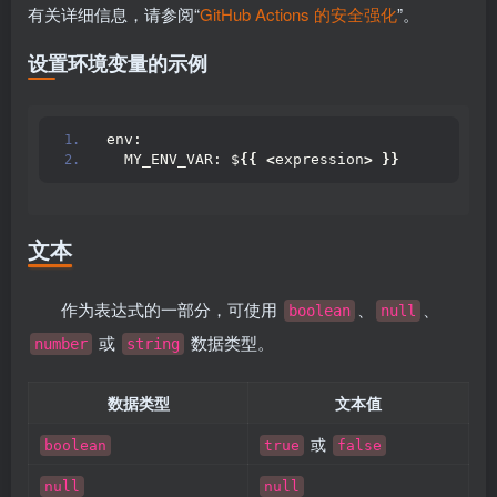
有关详细信息，请参阅“
GitHub Actions 的安全强化
”。
设置环境变量的示例
env:
  MY_ENV_VAR: $
{{
<
expression
>
}}
文本
作为表达式的一部分，可使用
、
、
boolean
null
或
数据类型。
number
string
数据类型
文本值
或
boolean
true
false
null
null