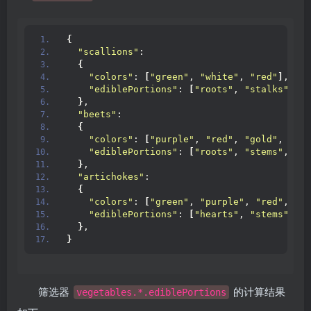
{
"scallions"
:
{
"colors"
: 
[
"green"
, 
"white"
, 
"red"
]
,
"ediblePortions"
: 
[
"roots"
, 
"stalks"
]
,
}
,
"beets"
:
{
"colors"
: 
[
"purple"
, 
"red"
, 
"gold"
, 
"whi
"ediblePortions"
: 
[
"roots"
, 
"stems"
, 
"le
}
,
"artichokes"
:
{
"colors"
: 
[
"green"
, 
"purple"
, 
"red"
, 
"bl
"ediblePortions"
: 
[
"hearts"
, 
"stems"
, 
"l
}
,
}
筛选器
的计算结果
vegetables.*.ediblePortions