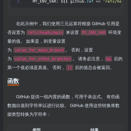
  MY_ENV_VAR: $
{{
 github.
ref
 == 
'refs/heads/
在此示例中，我们使用三元运算符根据 GitHub 引用是
否设置为
来设置
环境变
refs/heads/main
MY_ENV_VAR
量的值。 如果是，则变量设置
为
。 否则，设置
value_for_main_branch
为
。 请务必注意，
后的
value_for_other_branches
&&
第一个值必须是真值。 否则，
后的值总会被返回。
||
函数
GitHub 提供一组内置的函数，可用于表达式。 有些函
数抛出值到字符串以进行比较。 GitHub 使用这些转换将数
据类型转换为字符串：
类型
结果