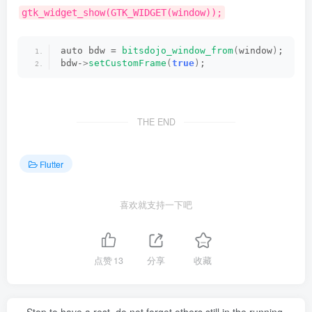
gtk_widget_show(GTK_WIDGET(window));
auto bdw = 
bitsdojo_window_from
(
window
)
;
bdw-
>
setCustomFrame
(
true
)
;
THE END
Flutter
喜欢就支持一下吧
点赞
13
分享
收藏
Stop to have a rest, do not forget others still in the running.