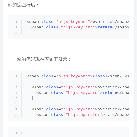
添加这些行后：
<
span 
class
=
"hljs-keyword"
>
override
<
/span
>
<
s
<
span 
class
=
"hljs-keyword"
>
return
<
/span
>
<
s
}
您的代码现在应如下所示：
<
span 
class
=
"hljs-keyword"
>
class
<
/span
>
<
span
<
span 
class
=
"hljs-keyword"
>
override
<
/span
>
<
span 
class
=
"hljs-keyword"
>
return
<
/span
>
}
<
span 
class
=
"hljs-keyword"
>
override
<
/span
>
<
span 
class
=
"hljs-operator"
>
...
<
/span
>
<
s