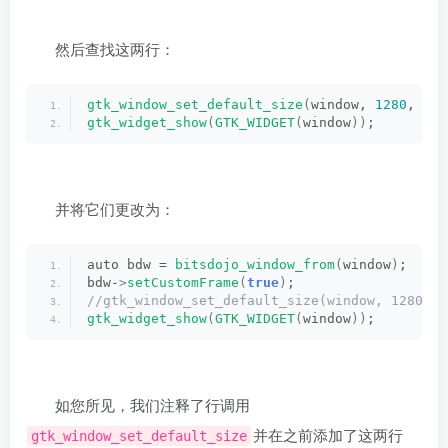
然后查找这两行：
gtk_window_set_default_size
(
window, 
1280
, 
720
gtk_widget_show
(
GTK_WIDGET
(
window
))
;
并将它们更改为：
auto bdw = 
bitsdojo_window_from
(
window
)
;     
bdw-
>
setCustomFrame
(
true
)
;                   
//gtk_window_set_default_size(window, 1280, 7
gtk_widget_show
(
GTK_WIDGET
(
window
))
;
如您所见，我们注释了行调用
并在之前添加了这两行
gtk_window_set_default_size