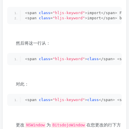
<
span 
class
=
"hljs-keyword"
>
import
<
/span
>
 Flut
<
span 
class
=
"hljs-keyword"
>
import
<
/span
>
 bits
然后将这一行从：
<
span 
class
=
"hljs-keyword"
>
class
<
/span
>
<
span
对此：
<
span 
class
=
"hljs-keyword"
>
class
<
/span
>
<
span
更改
为
在您更改的行下方
NSWindow
BitsdojoWindow