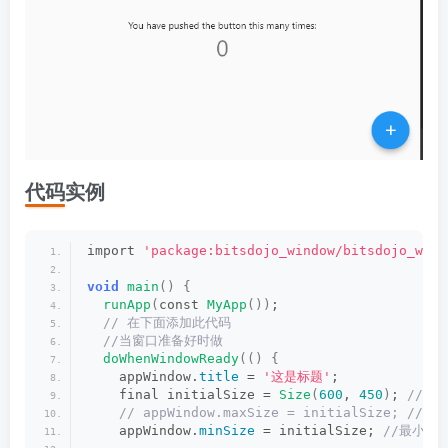
代码实例
import 
'package:bitsdojo_window/bitsdojo_wind
void
main
()
{
runApp
(
const 
MyApp
())
;
 // 在下面添加此代码
 //当窗口准备好时做
doWhenWindowReady
(()
{
    appWindow.
title
 = 
'这是标题'
;
    final initialSize = 
Size
(
600
, 
450
)
;
 //定
 // appWindow.maxSize = initialSize; //
    appWindow.
minSize
 = initialSize;
 //最小尺