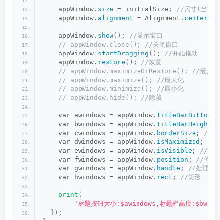
    appWindow.
size
 = initialSize;
 //尺寸(当前
    appWindow.
alignment
 = Alignment.
center
;
 
    appWindow.
show
()
;
 //显示窗口
 // appWindow.close(); //关闭窗口
    appWindow.
startDragging
()
;
 //开始拖动
    appWindow.
restore
()
;
 //恢复
 // appWindow.maximizeOrRestore(); //最
 // appWindow.maximize(); //最大化
 // appWindow.minimize(); //最小化
 // appWindow.hide(); //隐藏
    var awindows = appWindow.
titleBarButtonSi
    var bwindows = appWindow.
titleBarHeight
;
    var cwindows = appWindow.
borderSize
;
 //
    var dwindows = appWindow.
isMaximized
;
 //
    var ewindows = appWindow.
isVisible
;
 //是
    var fwindows = appWindow.
position
;
 //位置
    var gwindows = appWindow.
handle
;
 //处理
    var hwindows = appWindow.
rect
;
 //矩形
print
(
'标题按钮大小:$awindows,标题栏高度:$bwindow
})
;