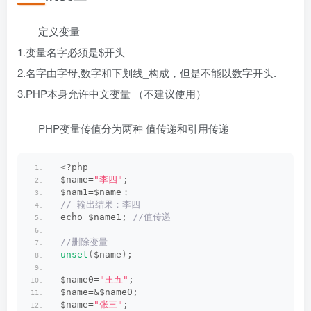
定义变量
1.变量名字必须是$开头
2.名字由字母,数字和下划线_构成，但是不能以数字开头.
3.PHP本身允许中文变量 （不建议使用）
PHP变量传值分为两种 值传递和引用传递
<
?php
$name=
"李四"
;
$nam1=$name；
// 输出结果：李四
echo $name1;
 //值传递
//删除变量 
unset
(
$name
)
;
$name0=
"王五"
;
$name=&$name0;
$name=
"张三"
;