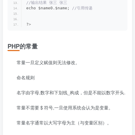
//输出结果 张三 张三
echo $name0.$name;
 //引用传递
?
>
PHP的常量
常量一旦定义赋值则无法修改。
命名规则
名字由字母,数字和下划线_构成，但是不能以数字开头.
常量不需要 $ 符号,一旦使用系统会认为是变量。
常量名字通常以大写字母为主（与变量区别）。