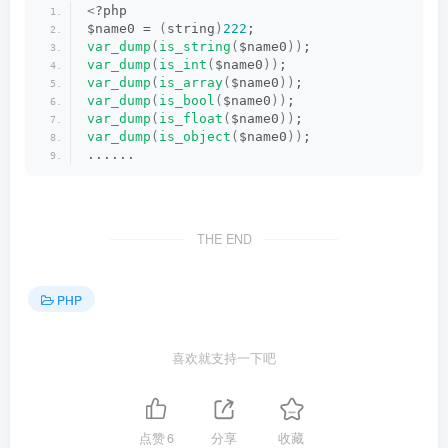
<
?php
$name0 = 
(
string
)
222
;
var_dump
(
is_string
(
$name0
))
;
var_dump
(
is_int
(
$name0
))
;
var_dump
(
is_array
(
$name0
))
;
var_dump
(
is_bool
(
$name0
))
;
var_dump
(
is_float
(
$name0
))
;
var_dump
(
is_object
(
$name0
))
;
......
THE END
PHP
喜欢就支持一下吧
点赞
6
分享
收藏