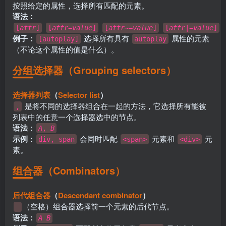
按照给定的属性，选择所有匹配的元素。
语法：
[
attr
]
[
attr
=
value
]
[
attr
~=
value
]
[
attr
|=
value
]
例子：
选择所有具有
属性的元素
[autoplay]
autoplay
（不论这个属性的值是什么）。
分组选择器（Grouping selectors）
选择器列表
（
Selector list
）
是将不同的选择器组合在一起的方法，它选择所有能被
,
列表中的任意一个选择器选中的节点。
语法
：
A
,
B
示例
：
会同时匹配
元素和
元
div, span
<span>
<div>
素。
组合器（Combinators）
后代组合器
（
Descendant combinator
）
（空格）组合器选择前一个元素的后代节点。
语法：
A
B