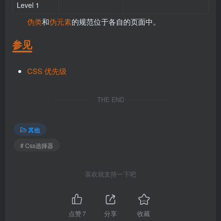
Level 1
伪类
和
伪元素
的规范位于各自的页面中。
参见
CSS 优先级
THE END
其他
# Css选择器
喜欢就支持一下吧
点赞
7
分享
收藏