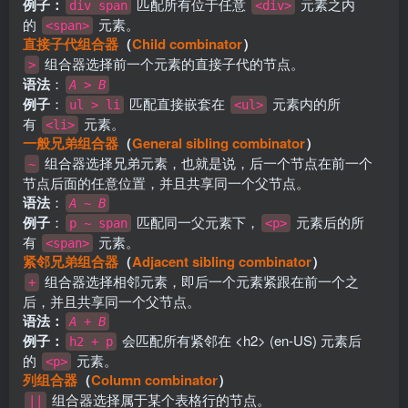
例子：
匹配所有位于任意
元素之内
div span
<div>
的
元素。
<span>
直接子代组合器
（
Child combinator
）
组合器选择前一个元素的直接子代的节点。
>
语法
：
A
>
B
例子
：
匹配直接嵌套在
元素内的所
ul > li
<ul>
有
元素。
<li>
一般兄弟组合器
（
General sibling combinator
）
组合器选择兄弟元素，也就是说，后一个节点在前一个
~
节点后面的任意位置，并且共享同一个父节点。
语法
：
A
~
B
例子
：
匹配同一父元素下，
元素后的所
p ~ span
<p>
有
元素。
<span>
紧邻兄弟组合器
（
Adjacent sibling combinator
）
组合器选择相邻元素，即后一个元素紧跟在前一个之
+
后，并且共享同一个父节点。
语法：
A
+
B
例子：
会匹配所有紧邻在
<h2> (en-US)
元素后
h2 + p
的
元素。
<p>
列组合器
（
Column combinator
）
组合器选择属于某个表格行的节点。
||