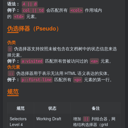
语法：
A
||
B
例子：
会匹配所有
作用域内
col || td
<col>
的
元素。
<td>
伪选择器（Pseudo）
伪类
伪选择器支持按照未被包含在文档树中的状态信息来选
:
择元素。
例子：
匹配所有曾被访问过的
元素。
a:visited
<a>
伪元素
伪选择器用于表示无法用 HTML 语义表达的实体。
::
例子：
匹配所有
元素的第一行。
p::first-line
<p>
规范
规范
状态
备注
Selectors
Working Draft
增加
列组合器，网
||
Level 4
格结构选择器（grid