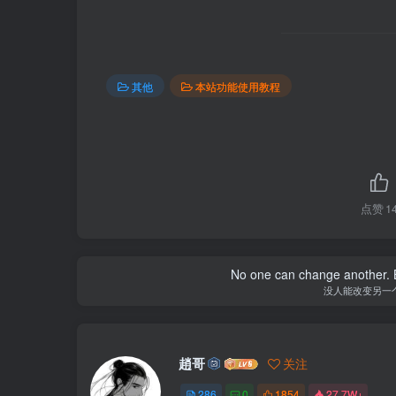
其他
本站功能使用教程
点赞
1
No one can change another. B
没人能改变另一
趙哥
关注
286
0
1854
27.7W+