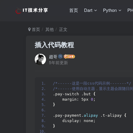
首页
Dart
Python
P
首页
其他
正文
插入代码教程
趙哥
5年前更新
/*------这是一段css代码示例-------*/
/*------使用自动主题，显示主题会跟随日间
.pay-switch .but 
{
    margin: 5px 
0
;
}
.pay-payment.
alipay
 .t-alipay 
{
    display: none;
}