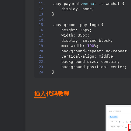
.pay-payment.
wechat
 .t-wechat 
{
    display: none;
}
.pay-qrcon .pay-logo 
{
    height: 35px;
    width: 35px;
    display: inline-block;
    max-width: 
100
%;
    background-repeat: no-repeat;
    vertical-align: middle;
    background-size: contain;
    background-position: center;
}
插入代码教程