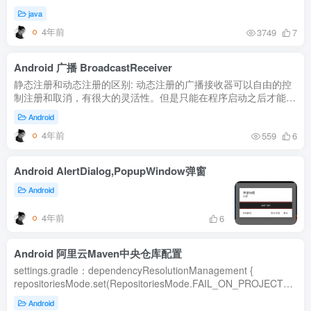
国内镜像配置：(全部项目) 在 C:\Users\用户名\.gradle 文件夹下
java
新建 init.gradle 文件并写入...
4年前
3749
7
Android 广播 BroadcastReceiver
静态注册和动态注册的区别: 动态注册的广播接收器可以自由的控
制注册和取消，有很大的灵活性。但是只能在程序启动之后才能收
到广播，此外，不知道你注意到了没，广播接收器的注销是在
Android
onDestroy(...
4年前
559
6
Android AlertDialog,PopupWindow弹窗
Android
4年前
6
Android 阿里云Maven中央仓库配置
settings.gradle：dependencyResolutionManagement {
repositoriesMode.set(RepositoriesMode.FAIL_ON_PROJECT_REP
repositories { //central https://repo1.maven.org/maven2/ maven
Android
{ url ...