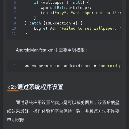
if
(
wallpaper != 
null
)
{
       wpm.
setBitmap
(
bitmap
)
;
       Log.
i
(
"xzy"
, 
"wallpaper not null"
)
;
}
}
catch
(
IOException e
)
{
    Log.
e
(
TAG, 
"Failed to set wallpaper: "
 + 
}
AndroidManifest.xml中需要申明权限：
<
uses-permission android:name = 
"android.perm
<2>通过系统程序设置
通过系统应用设置的优点是可以裁剪图片，设置后的壁
纸效果最好，操作体验和平台保持一致。并且该方法不许要
申明权限