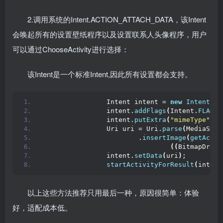
2.调用系统的Intent.ACTION_ATTACH_DATA，该Intent
会唤起所有的设置壁纸程序以及设置联系人头像程序，用户
可以通过ChooseActivity进行选择：
该Intent是一个标准Intent,因此所有设置都会支持。
                Intent intent = 
new
Intent
(
In
                intent.
addFlags
(
Intent.
FLAG_G
                intent.
putExtra
(
"mimeType"
, 
"
                Uri uri = Uri.
parse
(
MediaStor
                        .
insertImage
(
getActiv
((
BitmapDrawa
                intent.
setData
(
uri
)
;
startActivityForResult
(
intent
以上这些方法推荐只用最后一种，原因很简单：体验
好，适配成本低。