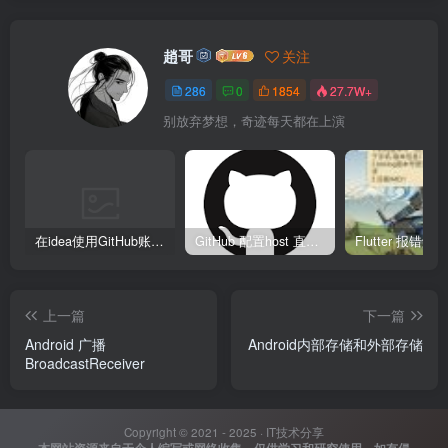
趙哥
关注
286
0
1854
27.7W+
别放弃梦想，奇迹每天都在上演
在idea使用GitHub账号、Copilot异常
GitHub 配置host 直接裸连
上一篇
下一篇
Android 广播
Android内部存储和外部存储
BroadcastReceiver
Copyright © 2021 - 2025 ·
IT技术分享