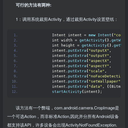
可行的方法有两种:
1：调用系统裁剪Activity，通过裁剪Activity设置壁纸：
            Intent intent = 
new
Intent
(
"com.a
            int width = 
getActivity
()
.
getWall
            int height = 
getActivity
()
.
getWal
            intent.
putExtra
(
"outputX"
,       
            intent.
putExtra
(
"outputY"
,       
            intent.
putExtra
(
"aspectX"
,       
            intent.
putExtra
(
"aspectY"
,       
            intent.
putExtra
(
"scale"
,         
            intent.
putExtra
(
"noFaceDetection"
            intent.
putExtra
(
"setWallpaper"
,  
            intent.
putExtra
(
"data"
, 
((
BitmapD
startActivity
(
intent
)
;
该方法有一个弊端，com.android.camera.CropImage是
一个可选Action，而非标准Action,因此并分所有Android设备
都支持该API，许多设备会出现ActivityNotFoundException.