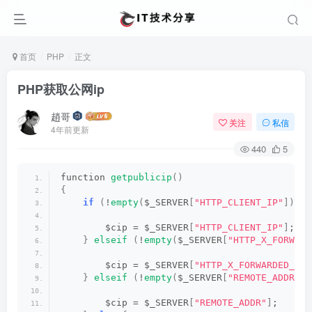
首页
PHP
正文
PHP获取公网ip
趙哥
关注
私信
4年前更新
440
5
function 
getpublicip
()
{
if
(
!
empty
(
$_SERVER
[
"HTTP_CLIENT_IP"
]))
{
        $cip = $_SERVER
[
"HTTP_CLIENT_IP"
]
;
}
elseif
(
!
empty
(
$_SERVER
[
"HTTP_X_FORWARD
        $cip = $_SERVER
[
"HTTP_X_FORWARDED_FOR
}
elseif
(
!
empty
(
$_SERVER
[
"REMOTE_ADDR"
])
        $cip = $_SERVER
[
"REMOTE_ADDR"
]
;