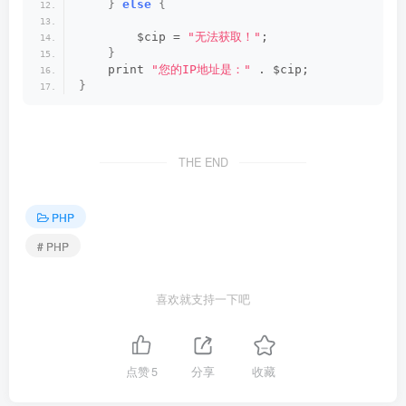
}
else
{
        $cip = 
"无法获取！"
;
}
    print 
"您的IP地址是："
 . $cip;
}
THE END
PHP
# PHP
喜欢就支持一下吧
点赞
5
分享
收藏