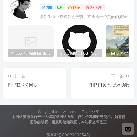
286
0
1854
27.7W+
愿你生命中有够多的云翳，来造成一个美丽的黄昏
在idea使用GitHub账号、Copilot异常
GitHub 配置host 直接裸连
上一篇
下一篇
PHP获取公网ip
PHP Filter过滤器函数
Copyright © 2021 - 2025 ·
IT技术分享
本网站资源来自于个人编写或网络收集，仅供学习和研究使用。如有侵
犯你的版权，请及时通知我们，本站将立即改正.
豫ICP备2022009054号