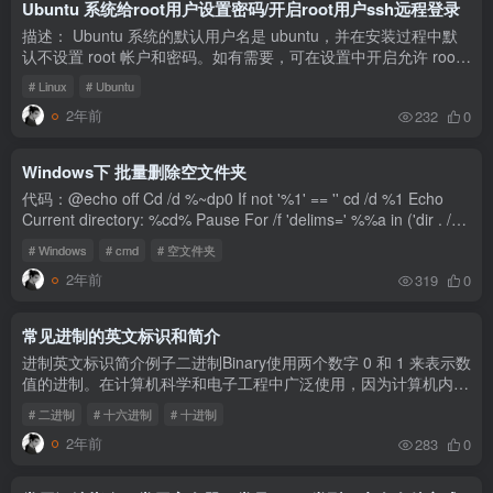
Ubuntu 系统给root用户设置密码/开启root用户ssh远程登录
描述： Ubuntu 系统的默认用户名是 ubuntu，并在安装过程中默
认不设置 root 帐户和密码。如有需要，可在设置中开启允许 root
用户登录。 Root用户设置密码： 1.使用 ubuntu 帐户通过ssh登录
# Linux
# Ubuntu
服务...
2年前
232
0
Windows下 批量删除空文件夹
代码：@echo off Cd /d %~dp0 If not '%1' == '' cd /d %1 Echo
Current directory: %cd% Pause For /f 'delims=' %%a in ('dir . /b
/ad /s ^|sort /r' ) do rd /q '%%a' 2>nul以上代码通过...
# Windows
# cmd
# 空文件夹
2年前
319
0
常见进制的英文标识和简介
进制英文标识简介例子二进制Binary使用两个数字 0 和 1 来表示数
值的进制。在计算机科学和电子工程中广泛使用，因为计算机内部
的信息以二进制形式存储和处理。10101011八进制Octal使用 0-7
# 二进制
# 十六进制
# 十进制
这 8...
2年前
283
0