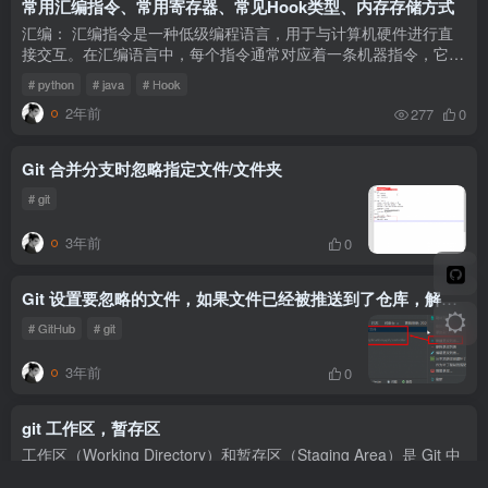
常用汇编指令、常用寄存器、常见Hook类型、内存存储方式
汇编： 汇编指令是一种低级编程语言，用于与计算机硬件进行直
接交互。在汇编语言中，每个指令通常对应着一条机器指令，它们
以助记符的形式表示，并且直接映射到底层的机器指令。下面是一
# python
# java
# Hook
些常用...
2年前
277
0
Git 合并分支时忽略指定文件/文件夹
# git
3年前
0
Git 设置要忽略的文件，如果文件已经被推送到了仓库，解决方法
# GitHub
# git
3年前
0
git 工作区，暂存区
工作区（Working Directory）和暂存区（Staging Area）是 Git 中
常用的两个概念，用于管理代码版本和提交更改。它们的区别如